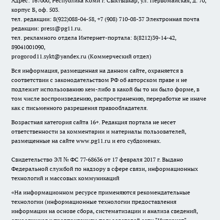
Адрес: 167000, Республика Коми г. Сыктывкар, ул. Первомайская, д. 70,
корпус Б, оф. 503.
тел. редакции: 8(922)088-04-58, +7 (908) 710-08-37
Электронная почта
редакции: press@pg11.ru
.
тел. рекламного отдела Интернет-портала: 8(8212)39-14-42,
89041001090,
progorod11.sykt@yandex.ru
(Коммерческий отдел)
Вся информация, размещенная на данном сайте, охраняется в
соответствии с законодательством РФ об авторском праве и не
подлежит использованию кем-либо в какой бы то ни было форме, в
том числе воспроизведению, распространению, переработке не иначе
как с письменного разрешения правообладателя.
Возрастная категория сайта 16+. Редакция портала не несет
ответственности за комментарии и материалы пользователей,
размещенные на сайте www.pg11.ru и его субдоменах.
Свидетельство ЭЛ № ФС
77-68636
от 17 февраля 2017 г. Выдано
Федеральной службой по надзору в сфере связи, информационных
технологий и массовых коммуникаций
«На информационном ресурсе применяются рекомендательные
технологии (информационные технологии предоставления
информации на основе сбора, систематизации и анализа сведений,