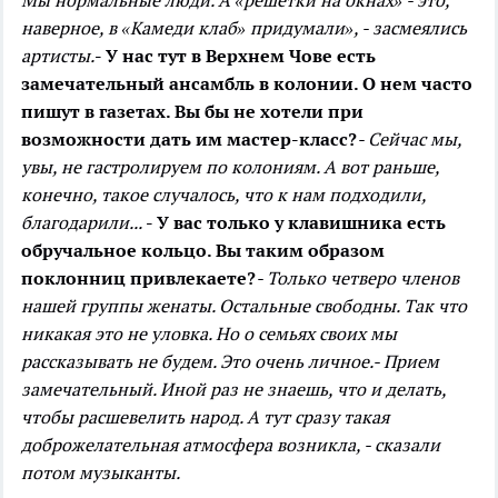
Мы нормальные люди. А «решетки на окнах» - это,
наверное, в «Камеди клаб» придумали», - засмеялись
артисты.
- У нас тут в Верхнем Чове есть
замечательный ансамбль в колонии. О нем часто
пишут в газетах. Вы бы не хотели при
возможности дать им мастер-класс?
- Сейчас мы,
увы, не гастролируем по колониям. А вот раньше,
конечно, такое случалось, что к нам подходили,
благодарили...
- У вас только у клавишника есть
обручальное кольцо. Вы таким образом
поклонниц привлекаете?
- Только четверо членов
нашей группы женаты. Остальные свободны. Так что
никакая это не уловка. Но о семьях своих мы
рассказывать не будем. Это очень личное.
- Прием
замечательный. Иной раз не знаешь, что и делать,
чтобы расшевелить народ. А тут сразу такая
доброжелательная атмосфера возникла, - сказали
потом музыканты.