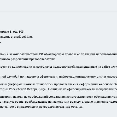
орпус Б, оф. 503.
акции: press@pg11.ru
.
,
твии с законодательством РФ об авторском праве и не подлежит использовани
менного разрешения правообладателя.
нности за комментарии и материалы пользователей, размещенные на сайте www.
льной службой по надзору в сфере связи, информационных технологий и масс
гии (информационные технологии предоставления информации на основе сбор
итории Российской Федерации)».
Политика конфиденциальности и обработки п
нтарии, исходя из соображений сохранения конструктивности обсуждения тем 
альную рознь, возбуждающие ненависть или вражду, а равно унижение челове
 по запросу в надзорные и правоохранительные органы.