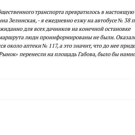
бщественного транспорта превратилось в настоящую
на Зелинская, - я ежедневно езжу на автобусе № 38 
жиданно для всех дачников на конечной остановке
е маршрута люди проинформированы не были. Оказало
я около аптеки № 117, а это значит, что до нее прид
«Рынок» перенесли на площадь Габова, было бы намн