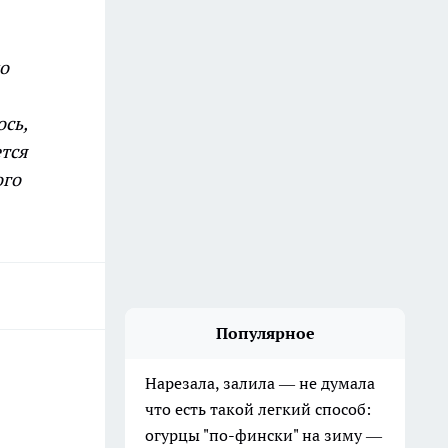
по
сь,
ется
ого
Популярное
Нарезала, залила — не думала
что есть такой легкий способ:
огурцы "по-фински" на зиму —