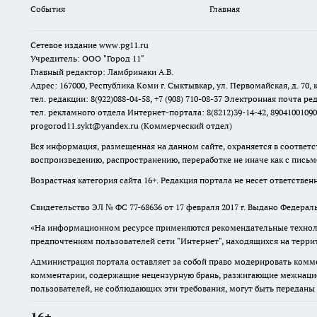
События
Главная
Сетевое издание www.pg11.ru
Учредитель: ООО "Город 11"
Главный редактор: Ламбринаки А.В.
Адрес: 167000, Республика Коми г. Сыктывкар, ул. Первомайская, д. 70, к
тел. редакции: 8(922)088-04-58, +7 (908) 710-08-37
Электронная почта ред
тел. рекламного отдела Интернет-портала: 8(8212)39-14-42, 89041001090
progorod11.sykt@yandex.ru
(Коммерческий отдел)
Вся информация, размещенная на данном сайте, охраняется в соответс
воспроизведению, распространению, переработке не иначе как с пись
Возрастная категория сайта 16+. Редакция портала не несет ответстве
Свидетельство ЭЛ № ФС
77-68636
от 17 февраля 2017 г. Выдано Федера
«На информационном ресурсе применяются рекомендательные техноло
предпочтениям пользователей сети "Интернет", находящихся на терр
Администрация портала оставляет за собой право модерировать комме
комментарии, содержащие нецензурную брань, разжигающие межнацион
пользователей, не соблюдающих эти требования, могут быть переданы
16+