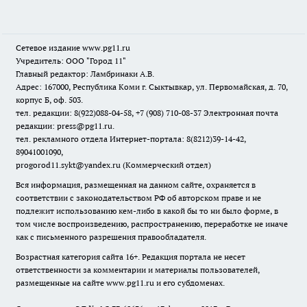
Сетевое издание www.pg11.ru
Учредитель: ООО "Город 11"
Главный редактор: Ламбринаки А.В.
Адрес: 167000, Республика Коми г. Сыктывкар, ул. Первомайская, д. 70,
корпус Б, оф. 503.
тел. редакции: 8(922)088-04-58, +7 (908) 710-08-37
Электронная почта
редакции: press@pg11.ru
.
тел. рекламного отдела Интернет-портала: 8(8212)39-14-42,
89041001090,
progorod11.sykt@yandex.ru
(Коммерческий отдел)
Вся информация, размещенная на данном сайте, охраняется в
соответствии с законодательством РФ об авторском праве и не
подлежит использованию кем-либо в какой бы то ни было форме, в
том числе воспроизведению, распространению, переработке не иначе
как с письменного разрешения правообладателя.
Возрастная категория сайта 16+. Редакция портала не несет
ответственности за комментарии и материалы пользователей,
размещенные на сайте www.pg11.ru и его субдоменах.