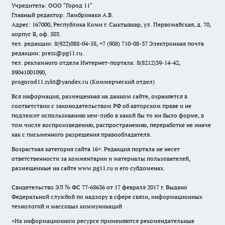
Учредитель: ООО "Город 11"
Главный редактор: Ламбринаки А.В.
Адрес: 167000, Республика Коми г. Сыктывкар, ул. Первомайская, д. 70,
корпус Б, оф. 503.
тел. редакции: 8(922)088-04-58, +7 (908) 710-08-37
Электронная почта
редакции: press@pg11.ru
.
тел. рекламного отдела Интернет-портала: 8(8212)39-14-42,
89041001090,
progorod11.sykt@yandex.ru
(Коммерческий отдел)
Вся информация, размещенная на данном сайте, охраняется в
соответствии с законодательством РФ об авторском праве и не
подлежит использованию кем-либо в какой бы то ни было форме, в
том числе воспроизведению, распространению, переработке не иначе
как с письменного разрешения правообладателя.
Возрастная категория сайта 16+. Редакция портала не несет
ответственности за комментарии и материалы пользователей,
размещенные на сайте www.pg11.ru и его субдоменах.
Свидетельство ЭЛ № ФС
77-68636
от 17 февраля 2017 г. Выдано
Федеральной службой по надзору в сфере связи, информационных
технологий и массовых коммуникаций
«На информационном ресурсе применяются рекомендательные