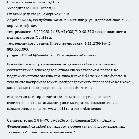
Сетевое издание www.pg11.ru
Учредитель: ООО "Город 11"
Главный редактор: Ламбринаки А.В.
Адрес: 167000, Республика Коми г. Сыктывкар, ул. Первомайская, д. 70,
корпус Б, оф. 503.
тел. редакции: 8(922)088-04-58, +7 (908) 710-08-37
Электронная почта
редакции: press@pg11.ru
.
тел. рекламного отдела Интернет-портала: 8(8212)39-14-42,
89041001090,
progorod11.sykt@yandex.ru
(Коммерческий отдел)
Вся информация, размещенная на данном сайте, охраняется в
соответствии с законодательством РФ об авторском праве и не
подлежит использованию кем-либо в какой бы то ни было форме, в
том числе воспроизведению, распространению, переработке не иначе
как с письменного разрешения правообладателя.
Возрастная категория сайта 16+. Редакция портала не несет
ответственности за комментарии и материалы пользователей,
размещенные на сайте www.pg11.ru и его субдоменах.
Свидетельство ЭЛ № ФС
77-68636
от 17 февраля 2017 г. Выдано
Федеральной службой по надзору в сфере связи, информационных
технологий и массовых коммуникаций