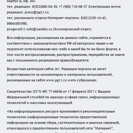
корпус Б, оф. 503.
тел. редакции: 8(922)088-04-58, +7 (908) 710-08-37
Электронная почта
редакции: press@pg11.ru
.
тел. рекламного отдела Интернет-портала: 8(8212)39-14-42,
89041001090,
progorod11.sykt@yandex.ru
(Коммерческий отдел)
Вся информация, размещенная на данном сайте, охраняется в
соответствии с законодательством РФ об авторском праве и не
подлежит использованию кем-либо в какой бы то ни было форме, в
том числе воспроизведению, распространению, переработке не иначе
как с письменного разрешения правообладателя.
Возрастная категория сайта 16+. Редакция портала не несет
ответственности за комментарии и материалы пользователей,
размещенные на сайте www.pg11.ru и его субдоменах.
Свидетельство ЭЛ № ФС
77-68636
от 17 февраля 2017 г. Выдано
Федеральной службой по надзору в сфере связи, информационных
технологий и массовых коммуникаций
«На информационном ресурсе применяются рекомендательные
технологии (информационные технологии предоставления
информации на основе сбора, систематизации и анализа сведений,
относящихся к предпочтениям пользователей сети "Интернет",