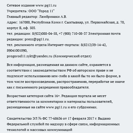
Сетевое издание www.pg11.ru
Учредитель: ООО "Город 11"
Главный редактор: Ламбринаки А.В.
Адрес: 167000, Республика Коми г. Сыктывкар, ул. Первомайская, д. 70,
корпус Б, оф. 503.
тел. редакции: 8(922)088-04-58, +7 (908) 710-08-37
Электронная почта
редакции: press@pg11.ru
.
тел. рекламного отдела Интернет-портала: 8(8212)39-14-42,
89041001090,
progorod11.sykt@yandex.ru
(Коммерческий отдел)
Вся информация, размещенная на данном сайте, охраняется в
соответствии с законодательством РФ об авторском праве и не
подлежит использованию кем-либо в какой бы то ни было форме, в
том числе воспроизведению, распространению, переработке не иначе
как с письменного разрешения правообладателя.
Возрастная категория сайта 16+. Редакция портала не несет
ответственности за комментарии и материалы пользователей,
размещенные на сайте www.pg11.ru и его субдоменах.
Свидетельство ЭЛ № ФС
77-68636
от 17 февраля 2017 г. Выдано
Федеральной службой по надзору в сфере связи, информационных
технологий и массовых коммуникаций