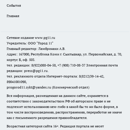
События
Главная
Сетевое издание www.pg11.ru
Учредитель: ООО "Город 11"
Главный редактор: Ламбринаки А.В.
Адрес: 167000, Республика Коми г. Сыктывкар, ул. Первомайская, д. 70,
корпус Б, оф. 503.
тел. редакции: 8(922)088-04-58, +7 (908) 710-08-37
Электронная почта
редакции: press@pg11.ru
.
тел. рекламного отдела Интернет-портала: 8(8212)39-14-42,
89041001090,
progorod11.sykt@yandex.ru
(Коммерческий отдел)
Вся информация, размещенная на данном сайте, охраняется в
соответствии с законодательством РФ об авторском праве и не
подлежит использованию кем-либо в какой бы то ни было форме, в
том числе воспроизведению, распространению, переработке не иначе
как с письменного разрешения правообладателя.
Возрастная категория сайта 16+. Редакция портала не несет