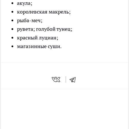
акула;
королевская макрель;
рыба-меч;
рувета; голубой тунец;
красный луциан;
магазинные суши.