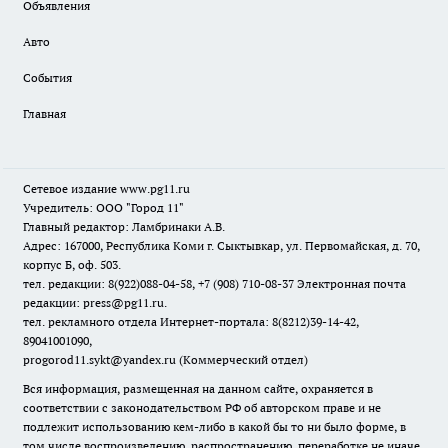
Объявления
Авто
События
Главная
Сетевое издание www.pg11.ru
Учредитель: ООО "Город 11"
Главный редактор: Ламбринаки А.В.
Адрес: 167000, Республика Коми г. Сыктывкар, ул. Первомайская, д. 70,
корпус Б, оф. 503.
тел. редакции: 8(922)088-04-58, +7 (908) 710-08-37
Электронная почта
редакции: press@pg11.ru
.
тел. рекламного отдела Интернет-портала: 8(8212)39-14-42,
89041001090,
progorod11.sykt@yandex.ru
(Коммерческий отдел)
Вся информация, размещенная на данном сайте, охраняется в
соответствии с законодательством РФ об авторском праве и не
подлежит использованию кем-либо в какой бы то ни было форме, в
том числе воспроизведению, распространению, переработке не иначе