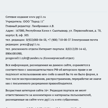
Сетевое издание www.pg11.ru
Учредитель: ООО "Город 11"
Главный редактор: Ламбринаки А.В.
Адрес: 167000, Республика Коми г. Сыктывкар, ул. Первомайская, д. 70,
корпус Б, оф. 503.
тел. редакции: 8(922)088-04-58, +7 (908) 710-08-37
Электронная почта
редакции: press@pg11.ru
.
тел. рекламного отдела Интернет-портала: 8(8212)39-14-42,
89041001090,
progorod11.sykt@yandex.ru
(Коммерческий отдел)
Вся информация, размещенная на данном сайте, охраняется в
соответствии с законодательством РФ об авторском праве и не
подлежит использованию кем-либо в какой бы то ни было форме, в
том числе воспроизведению, распространению, переработке не иначе
как с письменного разрешения правообладателя.
Возрастная категория сайта 16+. Редакция портала не несет
ответственности за комментарии и материалы пользователей,
размещенные на сайте www.pg11.ru и его субдоменах.