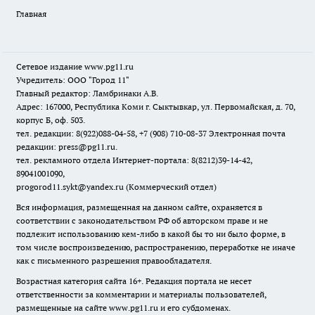
Главная
Сетевое издание www.pg11.ru
Учредитель: ООО "Город 11"
Главный редактор: Ламбринаки А.В.
Адрес: 167000, Республика Коми г. Сыктывкар, ул. Первомайская, д. 70,
корпус Б, оф. 503.
тел. редакции: 8(922)088-04-58, +7 (908) 710-08-37
Электронная почта
редакции: press@pg11.ru
.
тел. рекламного отдела Интернет-портала: 8(8212)39-14-42,
89041001090,
progorod11.sykt@yandex.ru
(Коммерческий отдел)
Вся информация, размещенная на данном сайте, охраняется в
соответствии с законодательством РФ об авторском праве и не
подлежит использованию кем-либо в какой бы то ни было форме, в
том числе воспроизведению, распространению, переработке не иначе
как с письменного разрешения правообладателя.
Возрастная категория сайта 16+. Редакция портала не несет
ответственности за комментарии и материалы пользователей,
размещенные на сайте www.pg11.ru и его субдоменах.