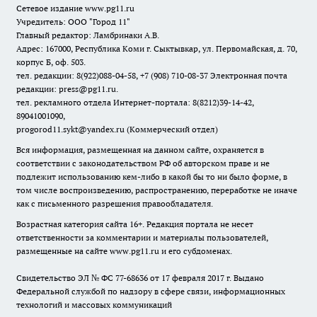
Сетевое издание www.pg11.ru
Учредитель: ООО "Город 11"
Главный редактор: Ламбринаки А.В.
Адрес: 167000, Республика Коми г. Сыктывкар, ул. Первомайская, д. 70,
корпус Б, оф. 503.
тел. редакции: 8(922)088-04-58, +7 (908) 710-08-37
Электронная почта
редакции: press@pg11.ru
.
тел. рекламного отдела Интернет-портала: 8(8212)39-14-42,
89041001090,
progorod11.sykt@yandex.ru
(Коммерческий отдел)
Вся информация, размещенная на данном сайте, охраняется в
соответствии с законодательством РФ об авторском праве и не
подлежит использованию кем-либо в какой бы то ни было форме, в
том числе воспроизведению, распространению, переработке не иначе
как с письменного разрешения правообладателя.
Возрастная категория сайта 16+. Редакция портала не несет
ответственности за комментарии и материалы пользователей,
размещенные на сайте www.pg11.ru и его субдоменах.
Свидетельство ЭЛ № ФС
77-68636
от 17 февраля 2017 г. Выдано
Федеральной службой по надзору в сфере связи, информационных
технологий и массовых коммуникаций